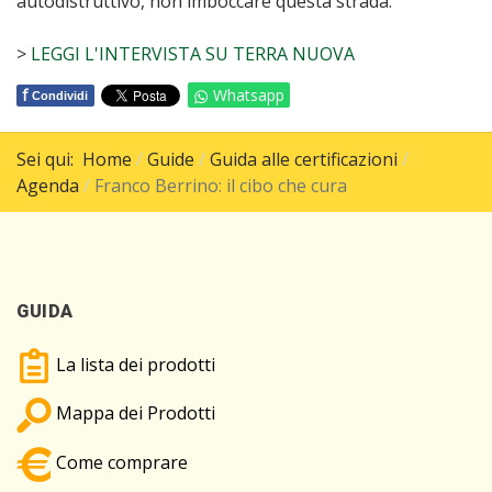
autodistruttivo, non imboccare questa strada.
>
LEGGI L'INTERVISTA SU TERRA NUOVA
f
Whatsapp
Condividi
Sei qui:
Home
Guide
Guida alle certificazioni
Agenda
Franco Berrino: il cibo che cura
GUIDA
La lista dei prodotti
Mappa dei Prodotti
Come comprare