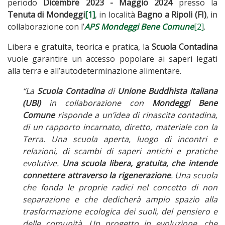
periodo
Dicembre 2023 - Maggio 2024
presso la
Tenuta di Mondeggi
[1]
, in località
Bagno a Ripoli (FI)
, in
collaborazione con l’
APS Mondeggi Bene Comune
[2]
.
Libera e gratuita, teorica e pratica, la
Scuola Contadina
vuole garantire un accesso popolare ai saperi legati
alla terra e all’autodeterminazione alimentare.
“La
Scuola Contadina
di
Unione Buddhista Italiana
(UBI)
in collaborazione con
Mondeggi Bene
Comune
risponde a un’idea di rinascita contadina,
di un rapporto incarnato, diretto, materiale con la
Terra. Una scuola aperta, luogo di incontri e
relazioni, di scambi di saperi antichi e pratiche
evolutive.
Una scuola libera, gratuita, che intende
connettere attraverso la rigenerazione
. Una scuola
che fonda le proprie radici nel concetto di non
separazione e che dedicherà ampio spazio alla
trasformazione ecologica dei suoli, del pensiero e
delle comunità. Un progetto in evoluzione, che