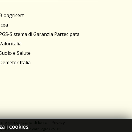
Bioagricert
Icea
PGS-Sistema di Garanzia Partecipata
Valoritalia
Suolo e Salute
Demeter Italia
ato e senza scopo di lucro -
Privacy
za i cookies.
e 47/78, richiamata dalla leg­ge 62/­2001.