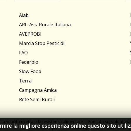
Aiab
ARI- Ass. Rurale Italiana
AVEPROBI
Marcia Stop Pesticidi
FAO
Federbio
Slow Food
Terra!
Campagna Amica
Rete Semi Rurali
 la vendita diretta e la resistenza alimentare - Fondata sul volontari
ornire la migliore esperienza online questo sito utiliz
sito non hanno na­tura periodica, pertanto non sono sog­gette alla normativa della legg