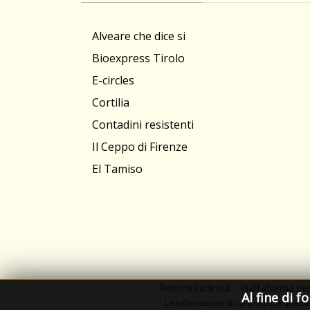
Alveare che dice si
Bioexpress Tirolo
E-circles
Cortilia
Contadini resistenti
Il Ceppo di Firenze
El Tamiso
Retecontadina.it - Piattaforma per
Al fine di f
Le informa­zioni di cui si occupa questo 