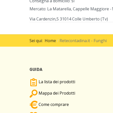
Consegna a domicilio:
si
Mercato:
La Matarella, Cappelle Maggiore -
Via Cardenzin,5 31014 Colle Umberto (Tv)
Sei qui:
Home
Retecontadina.it - Funghi
GUIDA
La lista dei prodotti
Mappa dei Prodotti
Come comprare