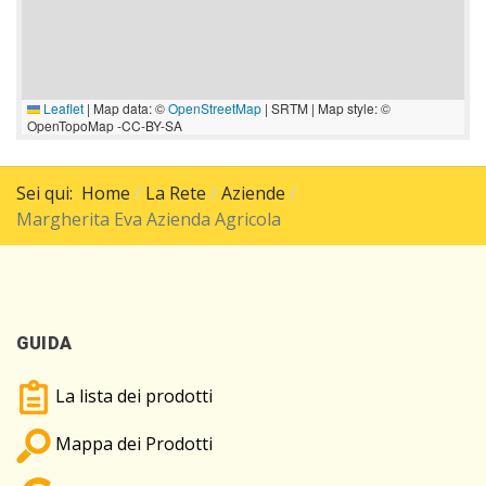
Leaflet
|
Map data: ©
OpenStreetMap
| SRTM | Map style: ©
OpenTopoMap -CC-BY-SA
Sei qui:
Home
La Rete
Aziende
Margherita Eva Azienda Agricola
GUIDA
La lista dei prodotti
Mappa dei Prodotti