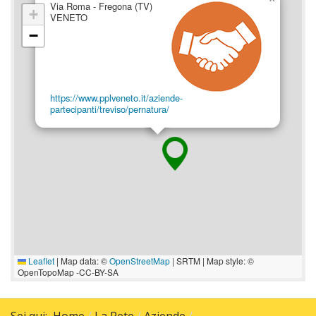
Via Roma - Fregona (TV)
+
VENETO
−
https://www.pplveneto.it/aziende-
partecipanti/treviso/pernatura/
Leaflet
|
Map data: ©
OpenStreetMap
| SRTM | Map style: ©
OpenTopoMap -CC-BY-SA
Sei qui:
Home
La Rete
Aziende