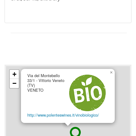
×
+
Via del Montebello
33/1 - Vittorio Veneto
−
(TV)
VENETO
http://www.polenteswines.it/vinobiologico/