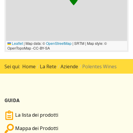
Leaflet
|
Map data: ©
OpenStreetMap
| SRTM | Map style: ©
OpenTopoMap -CC-BY-SA
Sei qui:
Home
La Rete
Aziende
Polentes Wines
GUIDA
La lista dei prodotti
Mappa dei Prodotti