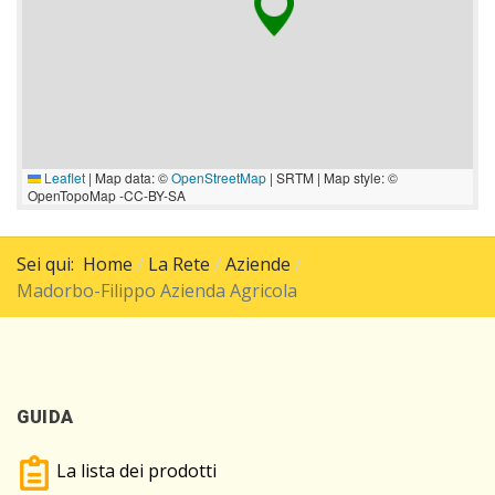
Leaflet
|
Map data: ©
OpenStreetMap
| SRTM | Map style: ©
OpenTopoMap -CC-BY-SA
Sei qui:
Home
La Rete
Aziende
Madorbo-Filippo Azienda Agricola
GUIDA
La lista dei prodotti