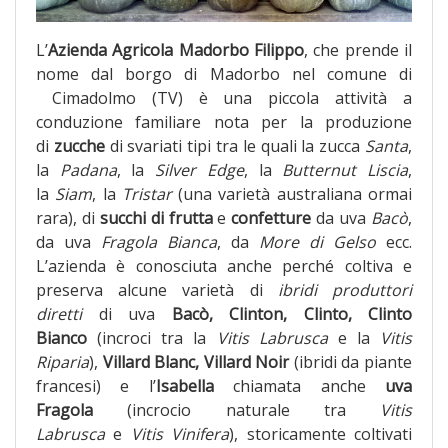
L’
Azienda Agricola Madorbo Filippo
, che prende il
nome dal borgo di Madorbo nel comune di
Cimadolmo (TV) è una piccola attività a
conduzione familiare nota per la produzione
di
zucche
di svariati tipi tra le quali la zucca
Santa
,
la
Padana
, la
Silver Edge
, la
Butternut Liscia
,
la
Siam
, la
Tristar
(una varietà australiana ormai
rara), di
succhi di frutta
e
confetture
da uva
Bacò
,
da uva
Fragola Bianca
, da
More di Gelso
ecc.
L’azienda è conosciuta anche perché coltiva e
preserva alcune varietà di
ibridi produttori
diretti
di uva
Bacò, Clinton, Clinto, Clinto
Bianco
(incroci tra la
Vitis Labrusca
e la
Vitis
Riparia
),
Villard Blanc, Villard Noir
(ibridi da piante
francesi) e l’
Isabella
chiamata anche
uva
Fragola
(incrocio naturale tra
Vitis
Labrusca
e
Vitis Vinifera
), storicamente coltivati