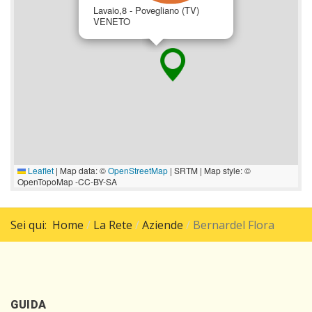
Lavaio,8 - Povegliano (TV)
VENETO
Leaflet
|
Map data: ©
OpenStreetMap
| SRTM | Map style: ©
OpenTopoMap -CC-BY-SA
Sei qui:
Home
La Rete
Aziende
Bernardel Flora
GUIDA