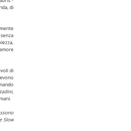
abris -
nda, di
amente
 senza
olezza,
l’amore
oli di
devono
inando
tadini,
mani.
ossono
 e Slow