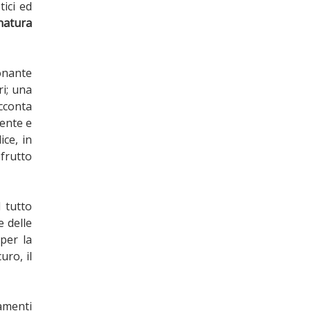
tici ed
natura
onante
ri; una
cconta
iente e
ice, in
 frutto
 tutto
e delle
per la
uro, il
tamenti