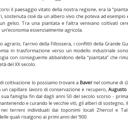
orsi il paesaggio vitato della nostra regione, era la “pianta
beri, sostenuta cioè da un albero vivo che poteva ad esempio
n gelso. Tra una piantata e l’altra venivano coltivati cer
ad un’economia essenzialmente agricola.
o agrario, l’arrivo della Fillossera, i conflitti della Grande G
mia in trasformazione verso un modello industriale sono
nologia con conseguente abbandono della “piantata” che rima
tà del XX secolo.
di coltivazione lo possiamo trovare a
Baver
nel comune di
G
 a un capillare lavoro di conservazione e recupero,
Augusto 
 sua famiglia fin dal dagli anni 50 del secolo scorso - pri
ntenendo e curando le vecchie viti, gli alberi di sostegno, i
nei terreni individuati dai toponimi locali Zhercol e Ta
delle quali risalgono ai primi anni del ‘900.