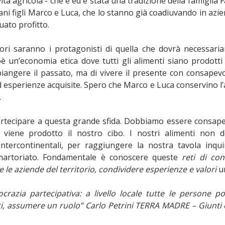
ità agricola - che è ed è stata una tradizione della famiglia F
i figli Marco e Luca, che lo stanno già coadiuvando in azie
uato profitto.
ri saranno i protagonisti di quella che dovrà necessari
è un’economia etica dove tutti gli alimenti siano prodotti
rimpiangere il passato, ma di vivere il presente con consapev
ed esperienze acquisite. Spero che Marco e Luca conservino 
.
rtecipare a questa grande sfida. Dobbiamo essere consapev
iene prodotto il nostro cibo. I nostri alimenti non 
ntercontinentali, per raggiungere la nostra tavola inqu
 martoriato. Fondamentale è conoscere queste
reti di con
e le aziende del territorio, condividere esperienze e valori
u
razia partecipativa: a livello locale tutte le persone p
sti, assumere un ruolo” Carlo Petrini TERRA MADRE – Giunti