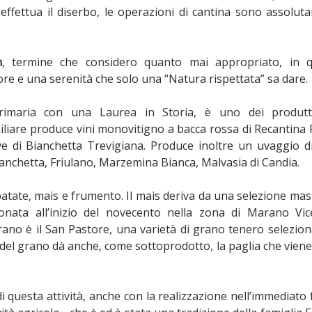
 effettua il diserbo, le operazioni di cantina sono assolut
n
, termine che considero quanto mai appropriato, in 
iore e una serenità che solo una “Natura rispettata” sa dare.
rimaria con una Laurea in Storia, è uno dei produtt
iliare produce vini monovitigno a bacca rossa di Recantina 
e di Bianchetta Trevigiana. Produce inoltre un uvaggio di
ianchetta, Friulano, Marzemina Bianca, Malvasia di Candia.
atate, mais e frumento. Il mais deriva da una selezione mas
nata all’inizio del novecento nella zona di Marano Vic
rano è il San Pastore, una varietà di grano tenero selezio
 del grano dà anche, come sottoprodotto, la paglia che vien
i questa attività, anche con la realizzazione nell’immediato