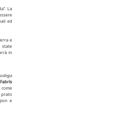
ta”. La
 essere
eali ed
uerra e
 state
rrà in
odega
Fabris
ma come
l prato
lpon e