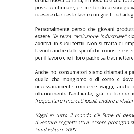
di una nuova cantina, in modo tale che l’attiv
possa continuare, permettendo ai suoi giovan
ricevere da questo lavoro un giusto ed adeg
Personalmente penso che giovani produtto
essere
“la terza rivoluzione industriale”
cio
additivi, in suoli fertili. Non si tratta di 
favoriti anche dalle specifiche conoscenze 
per il lavoro che il loro padre sa trasmettere
Anche noi consumatori siamo chiamati a pa
quello che mangiamo e di come e dove v
necessariamente compiere viaggi, anche i
ulteriormente l’ambiente, già purtroppo
frequentare i mercati locali, andare a visitar
“Oggi in tutto il mondo c’è fame di democ
diventare soggetti attivi, essere protagoni
Food Editore 2009