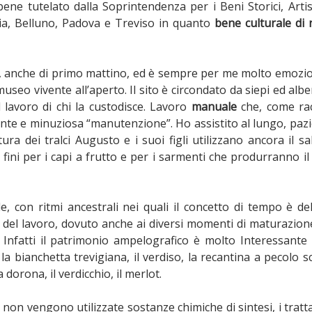
ene tutelato dalla Soprintendenza per i Beni Storici, Artis
zia, Belluno, Padova e Treviso in quanto
bene culturale di 
lte, anche di primo mattino, ed è sempre per me molto emozi
seo vivente all’aperto. Il sito è circondato da siepi ed albe
l lavoro di chi la custodisce. Lavoro
manuale
che, come ra
nte e minuziosa “manutenzione”. Ho assistito al lungo, paz
ura dei tralci Augusto e i suoi figli utilizzano ancora il sal
ù fini per i capi a frutto e per i sarmenti che produrranno il
con ritmi ancestrali nei quali il concetto di tempo è del
o del lavoro, dovuto anche ai diversi momenti di maturazion
Infatti il patrimonio ampelografico è molto Interessante 
la bianchetta trevigiana, il verdiso, la recantina a pecolo sc
dorona, il verdicchio, il merlot.
, non vengono utilizzate sostanze chimiche di sintesi, i trat