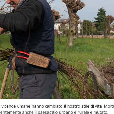
, vicende umane hanno cambiato il nostro stile di vita. Molti
entemente anche il paesaggio urbano e rurale è mutato.