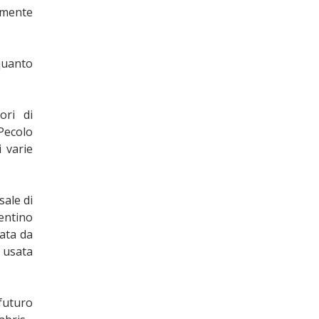
amente
quanto
ori di
Pecolo
 varie
sale di
entino
nata da
e usata
 futuro