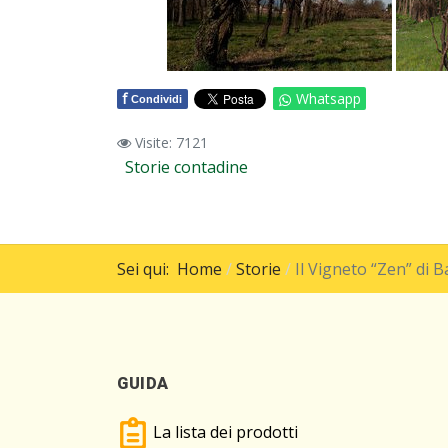
f
Whatsapp
Condividi
Visite: 7121
Storie contadine
Sei qui:
Home
Storie
Il Vigneto “Zen” di B
GUIDA
La lista dei prodotti