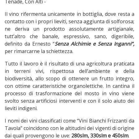
Tenade, Con Alti -
Il vino rifermenta unicamente in bottiglia, dove resta a
contatto con i propri lieviti, senza aggiunta di solforosa;
ne deriva un prodotto assolutamente artigianale,
tutt’altro che banale, espressivo, sano, digeribile,
definito da Ernesto “
Senza Alchimie e Senza Inganni”,
per rimarcarne la schiettezza.
Tutto il lavoro è il risultato di una agricoltura praticata
in terreni vivi, rispettosa dell’ambiente e della
biodiversità, allo scopo di ottenere un frutto integro,
con ottime caratteristiche organolettiche. In cantina il
processo di trasformazione del mosto in vino viene
svolto senza artificiosi interventi e con il solo aiuto dei
lieviti indigeni.
I nomi dei vini classificati come “Vini Bianchi Frizzanti da
Tavola” coincidono con le altitudini dei vigenti di origine
dai quali provengono le uve:
280slm, 330slm e 450slm
.