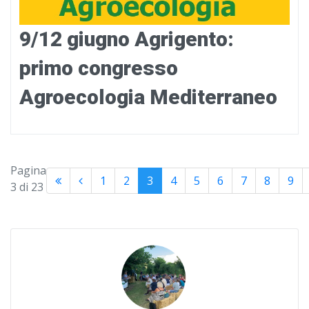
9/12 giugno Agrigento:
primo congresso
Agroecologia Mediterraneo
Pagina
1
2
3
4
5
6
7
8
9
3 di 23