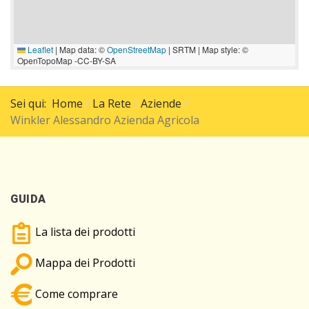
Leaflet
|
Map data: ©
OpenStreetMap
| SRTM | Map style: ©
OpenTopoMap -CC-BY-SA
Sei qui:
Home
La Rete
Aziende
Winkler Alessandro Azienda Agricola
GUIDA
La lista dei prodotti
Mappa dei Prodotti
Come comprare