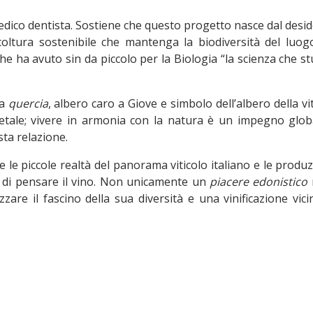
dico dentista. Sostiene che questo progetto nasce dal desid
icoltura sostenibile che mantenga la biodiversità del luog
he ha avuto sin da piccolo per la Biologia “la scienza che st
na
quercia
, albero caro a Giove e simbolo dell’albero della vi
etale; vivere in armonia con la natura è un impegno glob
ta relazione.
e le piccole realtà del panorama viticolo italiano e le produz
di pensare il vino. Non unicamente un
piacere
edonistico
zare il fascino della sua diversità e una vinificazione vici