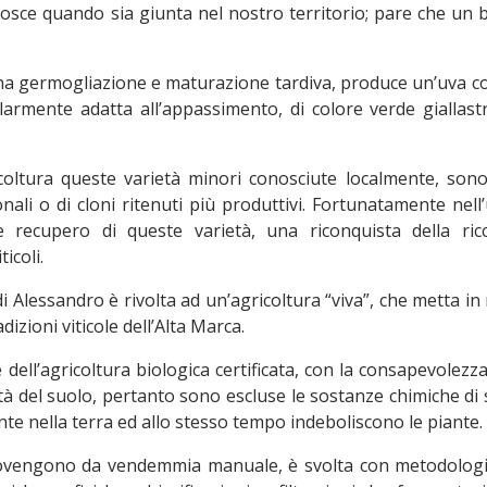
osce quando sia giunta nel nostro territorio; pare che un 
i ed ha germogliazione e maturazione tardiva, produce un’uva 
larmente adatta all’appassimento, di colore verde giallast
gricoltura queste varietà minori conosciute localmente, son
ali o di cloni ritenuti più produttivi. Fortunatamente nell
 recupero di queste varietà, una riconquista della ric
icoli.
di Alessandro è rivolta ad un’agricoltura “viva”, che metta in 
adizioni viticole dell’Alta Marca.
dell’agricoltura biologica certificata, con la consapevolezz
à del suolo, pertanto sono escluse le sostanze chimiche di 
e nella terra ed allo stesso tempo indeboliscono le piante.
e provengono da vendemmia manuale, è svolta con metodolog