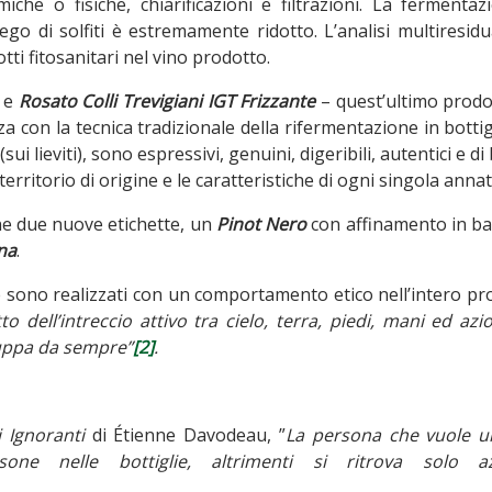
iche o fisiche, chiarificazioni e filtrazioni. La fermentaz
piego di solfiti è estremamente ridotto. L’analisi multiresid
tti fitosanitari nel vino prodotto.
e
Rosato Colli Trevigiani IGT Frizzante
– quest’ultimo prodo
a con la tecnica tradizionale della rifermentazione in bottig
(sui lieviti), sono espressivi, genuini, digeribili, autentici e d
 territorio di origine e le caratteristiche di ogni singola annat
ne due nuove etichette, un
Pinot Nero
con affinamento in ba
na
.
e sono realizzati con un comportamento etico nell’intero p
tto dell’intreccio attivo tra cielo, terra, piedi, mani ed azi
luppa da sempre”
[2]
.
i Ignoranti
di Étienne Davodeau, ”
La persona che vuole u
ne nelle bottiglie, altrimenti si ritrova solo az