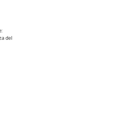
e:
za del