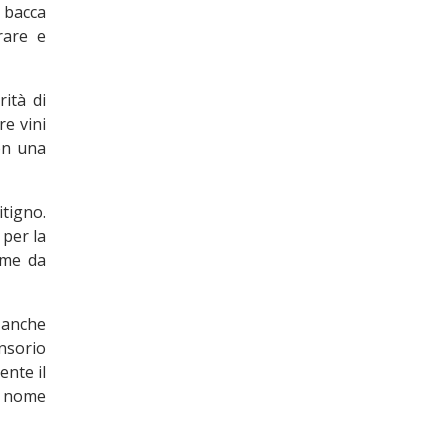
 bacca
rare e
rità di
re vini
on una
tigno.
, per la
ome da
 anche
ensorio
ente il
il nome