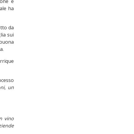
ione è
uale ha
tto da
lia sui
i buona
a.
rrique
rocesso
oni, un
n vino
iende