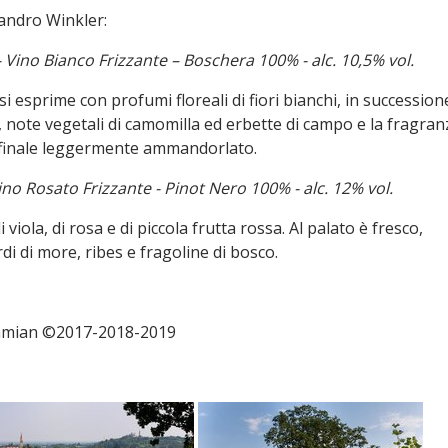
sandro Winkler:
 - Vino Bianco Frizzante – Boschera 100% - alc. 10,5% vol.
o si esprime con profumi floreali di fiori bianchi, in succession
o, note vegetali di camomilla ed erbette di campo e la fragran
un finale leggermente ammandorlato.
Vino Rosato Frizzante - Pinot Nero 100% - alc. 12% vol.
iola, di rosa e di piccola frutta rossa. Al palato è fresco,
di di more, ribes e fragoline di bosco.
 Damian ©2017-2018-2019