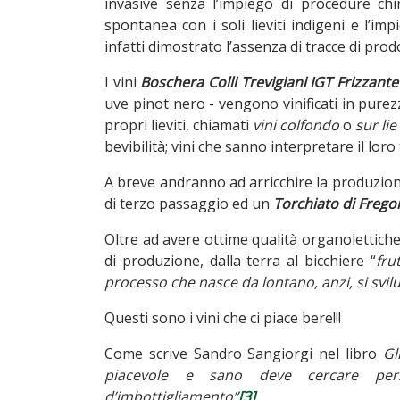
invasive senza l’impiego di procedure chim
spontanea con i soli lieviti indigeni e l’im
infatti dimostrato l’assenza di tracce di prodo
I vini
Boschera Colli Trevigiani IGT Frizzante
uve pinot nero - vengono vinificati in purezz
propri lieviti, chiamati
vini colfondo
o
sur lie
bevibilità; vini che sanno interpretare il loro
A breve andranno ad arricchire la produzio
di terzo passaggio ed un
Torchiato di Frego
Oltre ad avere ottime qualità organolettich
di produzione, dalla terra al bicchiere “
fru
processo che nasce da lontano, anzi, si svi
Questi sono i vini che ci piace bere!!!
Come scrive Sandro Sangiorgi nel libro
Gl
piacevole e sano deve cercare perso
d’imbottigliamento”
[3]
.