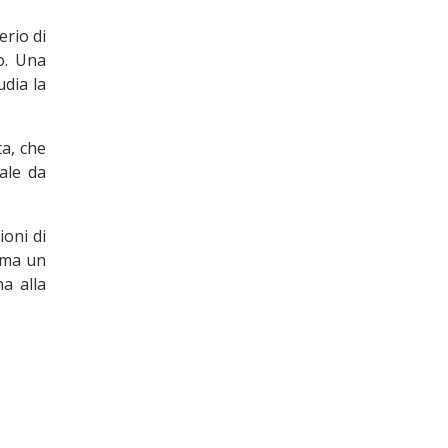
erio di
o. Una
udia la
ta, che
ale da
ioni di
ma un
na alla