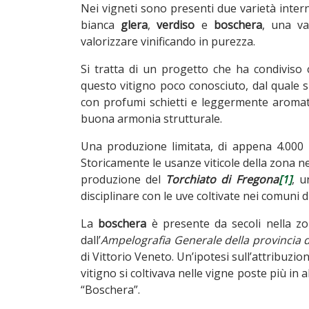
Nei vigneti sono presenti due varietà inter
bianca
glera
,
verdiso
e
boschera
, una va
valorizzare vinificando in purezza.
Si tratta di un progetto che ha condiviso co
questo vitigno poco conosciuto, dal quale s
con profumi schietti e leggermente aromati
buona armonia strutturale.
Una produzione limitata, di appena 4.000 b
Storicamente le usanze viticole della zona 
produzione del
Torchiato di Fregona
[1]
, u
disciplinare con le uve coltivate nei comuni
La
boschera
è presente da secoli nella zon
dall’
Ampelografia Generale della provincia d
di Vittorio Veneto. Un’ipotesi sull’attribuzi
vitigno si coltivava nelle vigne poste più in
“Boschera”.