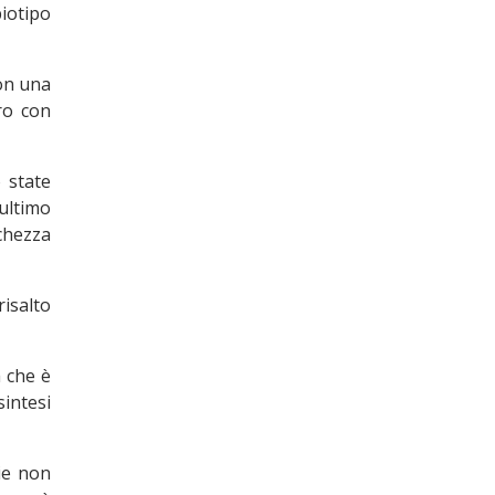
biotipo
con una
ro con
o state
’ultimo
chezza
risalto
a che è
sintesi
ie non