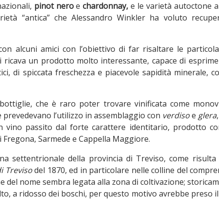
nazionali,
pinot nero
e
chardonnay,
e le varietà autoctone a
rietà “antica” che Alessandro Winkler ha voluto recupe
n alcuni amici con l’obiettivo di far risaltare le particola
i ricava un prodotto molto interessante, capace di esprime
ci, di spiccata freschezza e piacevole sapidità minerale, c
ottiglie, che è raro poter trovare vinificata come monovi
ne prevedevano l’utilizzo in assemblaggio con
verdiso
e
glera
n vino passito dal forte carattere identitario, prodotto c
 di Fregona, Sarmede e Cappella Maggiore.
a settentrionale della provincia di Treviso, come risulta
i Treviso
del 1870, ed in particolare nelle colline del compr
one del nome sembra legata alla zona di coltivazione; storicam
 alto, a ridosso dei boschi, per questo motivo avrebbe preso 